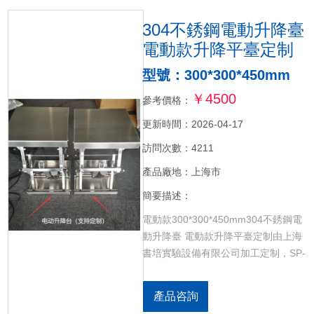
304不銹鋼電動升降臺
電動款升降平臺定制
型號：300*300*450mm
￥4500
參考價格：
更新時間：2026-04-17
訪問次數：4211
產品廠地：上海市
簡要描述：
電動款300*300*450mm304不銹鋼電
動升降臺 電動款升降平臺定制由上海
書培實驗設備有限公司加工定制，SP-
400D（400*400*600mm），整機304
不銹鋼加工定制（防油、耐腐蝕、耐
產品咨詢
酸堿、易清洗），（臺面和支撐桿都