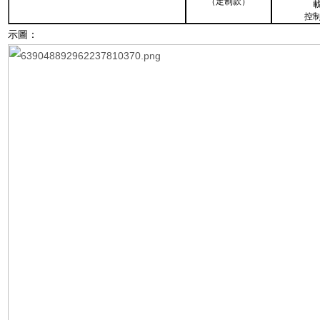
（定制款）
載
控
示圖：