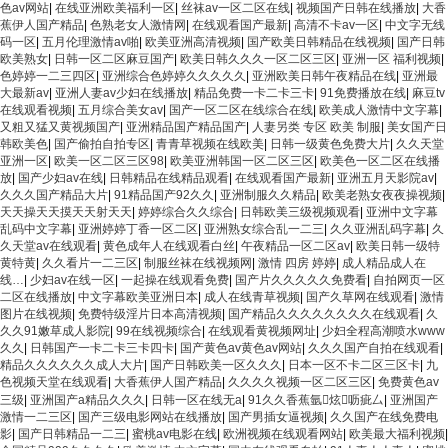
色av网站
|
在线亚洲欧美福利一区
|
丝袜av一区二区在线
|
视频国产日韩在线播放
|
大香
蕉伊人国产精品
|
色熟老女人激情网
|
在线观看国产最新
|
高清不卡av一区
|
中文字无线
码一区
|
五月伦理激情av啪
|
欧美亚洲高清视频
|
国产欧美日韩精品在线视频
|
国产日韩
欧美熟女
|
日韩一区二区麻豆国产
|
欧美日韩久久久一区二区三区
|
亚洲一区 福利视频
|
色婷婷一二三四区
|
亚洲综合色婷婷久久久久久
|
亚洲欧美日韩午夜精品在线
|
亚洲最
大最新av
|
亚洲人妻av少妇在线播放
|
精品免费一卡二卡三卡
|
91免费播放在线
|
麻豆tv
在线观看视频
|
五月综合美女av
|
国产一区二区在线综合在线
|
欧美成人激情中文字幕
|
又粗又猛又黄视频国产
|
亚洲精品国产精品国产
|
人妻另类 专区 欧美 制服
|
美女国产日
韩欧美色
|
国产偷拍自拍专区
|
青青草视频在线欧美
|
日韩一级黄色免费大片
|
久久天堂
亚洲一区
|
欧美一区二区三区98
|
欧美亚洲韩国一区二区三区
|
欧美色一区二区在线播
放
|
国产少妇av在线
|
日韩精品在线精品观看
|
在线观看国产最新
|
亚洲五月天影院av
|
久久久国产精品大片
|
91精品国产92久久
|
亚洲制服久久精品
|
欧美老熟女夜夜操视频
|
天天操天天摸天天射天天
|
婷婷综合久久综合
|
日韩欧美三级视频观看
|
亚洲中文字幕
乱码中文字幕
|
亚洲婷婷丁香一区二区
|
亚洲熟女综合乱一二三
|
久久亚洲乱码字幕
|
久
久天堂av在线观看
|
黄色成年人在线观看白丝
|
午夜精品一区二区av
|
欧美日韩一级特
黄特黄
|
久久看片一二三区
|
制服丝袜在线视频网
|
激情 四房 婷婷
|
成人精品成人在
线…
|
少妇av在线一区
|
一起操在线观看免费
|
国产片久久久久久免费看
|
自拍网页一区
二区在线播放
|
中文字幕欧美亚洲日本
|
成人在线青草视频
|
国产久草网在线观看
|
激情
图片在线视频
|
免费特级淫片日本高清视频
|
国产精品久久久久久久久久在线观看
|
久
久久91嫩草成人影院
|
99在线视频综合
|
在线观看黄视频网址
|
少妇全程高潮喷水www
久久
|
日韩国产一卡二卡三卡四卡
|
国产黄色av黄色av网站
|
久久久国产自拍在线观看
|
精品久久久久久久成人大片
|
国产日韩欧美一区久久久
|
日本一区不卡二区三区卡
|
九
色视频天堂在线观看
|
大香蕉伊人国产精品
|
久久久久视频一区二区三区
|
免费黄色av
三级
|
亚洲国产a精品久久久
|
日韩一区在线无a
|
91久久香蕉氩炫呖疵厶
|
亚洲国产
激情一二三区
|
国产三级电影网站在线播放
|
国产男插女逼视频
|
久久国产在线免费电
影
|
国产日韩精品一二三
|
蜜桃av电影在线
|
欧洲视频在线观看网站
|
欧美最大福利视频
|