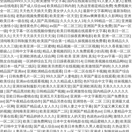
全国精品999久久久久
|
欧美激情 中文字幕
|
国内在线观看自拍
|
91人妻人人妻人
|
蜜桃
av在线电影
|
国产成人综合aa
|
欧美精品日韩内射
|
九热这里都是精品免费
|
免费视频大
全一区二区
|
天天色天天插天天爱
|
美女伊人久久久久
|
最新中文字幕网址
|
最新加勒比
丝袜在线
|
老熟妇视频免费观看
|
欧美亚洲一区天堂
|
亚洲av爽爽香蕉久久影网站
|
亚洲
欧美日本一级在线
|
成人国产高清精品
|
久久久久女人18
|
久久99精品一区二区
|
亚洲最
大激情小说
|
激情黄色开心网站
|
av国产一区二区三区
|
亚洲国产美女免费
|
国产av一区
一级
|
中文字幕一区在线视频你懂的
|
欧美日韩视频在线观看中文字幕
|
欧美日一区二
区久久
|
天天干天天添天天日天天澡
|
日韩日日操夜夜爽电影
|
欧美 亚洲一区二区三区
|
清纯唯美日韩制服另类
|
欧美国产综合第一
|
精品久操视频在线免费看
|
欧美精品久久
久久久三级
|
欧美亚洲一区二区蜜桃
|
精品视频一区二区三区视频
|
91久久香蕉氩炫
呖疵厶
|
日韩中文字幕在线
|
精品人妻视频四区
|
久久免费观看少妇高潮
|
香蕉一区二区
三区久久一
|
亚洲欧洲色成人综合网
|
日韩 欧美 亚洲 清纯 真实
|
中文av字幕一区
|
国产
熟女自拍超碰
|
一区婷婷综合五月
|
日日躁夜夜躁2014
|
日韩欧美视频在线精品网站
|
亚
洲日本一线产区二线区
|
亚洲欧美另类图片在线视频
|
欧美激情国产婷婷
|
久久久婷婷
精品国产亚洲av
|
亚洲欧洲精品在线观看
|
日本一区二区在线不卡视频
|
欧美国产综合
第一
|
日韩免费毛片一区二区
|
99久久国产人妻电影
|
久草国产最近在线观看
|
欧美日韩
欧美综合
|
亚洲av在线观看视频
|
久久久精品成人影院
|
色97综合中文字幕
|
丝袜视频久
久久久
|
亚洲丝袜制服影片
|
欧美久久亚洲天堂
|
国产亚洲欧洲高清
|
天美久久久久久传
媒
|
国产精品黑丝欧美
|
日韩精品国产视频
|
av亚洲激情在线
|
国内精品伊人久久久久
91
|
亚欧日韩av蜜桃在线
|
亚洲五月天影院av
|
亚洲第一中文字幕图片
|
国产免费美女
av
|
国产午夜精品在线动作
|
国产精品另类在线
|
亚洲情色一区 二区 三区
|
亚洲最大成
人一区网
|
亚洲国产精品成人女人久久
|
日韩人妻之中文字幕
|
国产又猛又爽又粗又黄
的视频
|
清纯唯美亚洲91
|
欧美亚洲国产二区
|
亚洲国产精品黄色av
|
日韩人妻精品中文
字幕在线看
|
国产精品婷婷久久久久
|
亚洲情女人的天堂
|
色就色av综合网
|
激情久久吖
一区二区三区
|
欧美三级免费网址
|
日本中文有码电影在线
|
精品蜜桃久久人妻
|
欧美国
产日韩中文字幕在线
|
国产成人综合aa
|
欧美日本免费久久男人都是知道
|
久热这里只
是精品
|
人妻高清一区二区
|
欧美日韩久久久一区二区三区
|
亚洲成人制服丝袜av在线