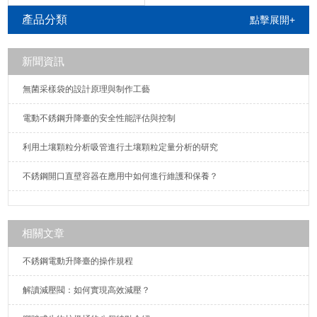
采用不銹鋼304，可以防止生銹，大大
產品分類
點擊展開+
延長使用壽命）。產品適用于實驗室
調整各種儀器、各種容器的高度。
新聞資訊
無菌采樣袋的設計原理與制作工藝
電動不銹鋼升降臺的安全性能評估與控制
利用土壤顆粒分析吸管進行土壤顆粒定量分析的研究
不銹鋼開口直壁容器在應用中如何進行維護和保養？
相關文章
不銹鋼電動升降臺的操作規程
解讀減壓閥：如何實現高效減壓？