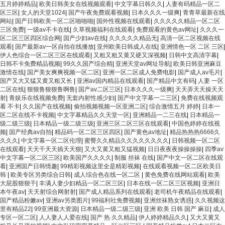
五月婷婷精品
|
欧美日韩美女在线视频观看
|
中文字幕日韩久久
|
人妻有码精品一区二
区三区
|
女人的天堂1024
|
国产午夜免费观看视频
|
日本久久久一级爽
|
青青草最新在线
网站
|
国产日韩欧美一区二区啪啪啪
|
国外性视频在线观看
|
久久久久久精品一区二区
三区免费
|
一级av不卡在线
|
久草视频福利在线观看
|
免费观看的黄色av网址
|
久久久一
区二区三区四区综合网
|
国产少妇av在线
|
久久久久久精品无
|
高清一区二区视频在线
观看
|
国产最新av一区自拍在线播放
|
亚州欧美日韩成人在线
|
亚洲情色一区 二区 三区
|
伊人色综合一区二区三区在线观看
|
又粗又粗又黄又硬又深视频
|
日韩中文高清字幕
|
日韩不卡免费精品视频
|
99久久国产综合精
|
亚洲天堂av网址导航
|
欧美日韩亚洲麻豆
激情在线
|
国产美女爽爽视频一区二区
|
亚洲一区二区成人免费电影
|
国产成人av毛片
|
国产又大又猛又黄又粗又长
|
亚洲av国内精品在线观看
|
国产精品中文有码
|
人妻 一区
二区在线
|
狠狠鲁狠狠鲁啊鲁
|
国产av二区三区
|
日本久久久一级爽
|
天天弄天天操天天
射
|
青娱乐在线视频免费
|
无套内射性感少妇
|
国产中文字幕一二三区
|
免费在线视频观
看 不卡
|
久久国产在线视频
|
偷拍视频视频一区亚洲二区
|
综合激情五月 婷婷
|
日本一
区二区在线不卡视频
|
中文字幕精品久久天堂一区
|
亚洲精品一二三在线
|
日本精品一
级二级三级
|
日本精品一级二级三级
|
亚洲三区二区三区在线观看
|
中国色婷婷在线视
频
|
国产经典av自拍
|
精品码一区二区三区四区
|
国产黄色av地址
|
精品热热热6666久
久久久
|
中文字幕一区二区伦理
|
蜜臀久久精品久久久久久久久久
|
日韩视频一区二区
在线观看
|
天天干天天插天天狠
|
又大又黄又粗又猛视频
|
日日夜夜夜操操操操
|
四季av
中文字幕一区二区三区
|
欧美国产久久久久
|
制服 丝袜 在线
|
国产中文一区二区在线观
看
|
亚洲国产日韩情趣
|
99精彩视频这里全是精彩视频
|
在线观看视频一区二区欧美日
韩
|
欧美专区另类综合日韩
|
成人综合色在线一区二区
|
黄色免费在线网站观看
|
欧美
大屁股狠狠干
|
丰满人妻少妇精品一区二区三区
|
日本在线一区二区三区视频
|
亚洲日
本午夜av
|
天天射综合网射射
|
国产成人精品系列在线观看
|
老司机午夜精品在线观看
|
国产精品粉嫩av
|
亚洲av另类图片
|
99福利社免费视频
|
亚洲丝袜熟女诱惑
|
久久视频这
里有精品22
|
99亚洲最大资源
|
日本精品一级二级三级
|
亚洲 欧美 日韩 国产 麻豆
|
成人
专区一区二区
|
人人妻人人爱在线
|
国产 热 久久精品
|
伊人婷婷精品久久
|
又大又黄又