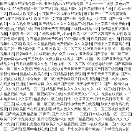
国产视频在线观看免费一区
|
亚洲综合av在线观看免费
|
日本卡一卡二视频
|
黄色av三
级在线
|
99免费视频一区二区三区
|
国内精品人妻久久
|
欧美伦理丝袜在线
|
性感av一区
二区
|
日本成人欧美美女
|
午夜国产一区视频在线观看
|
麻豆国产一二三区免费观看
|
97视频日韩欧美在线
|
欧美日韩中文字幕国产一区
|
免费播放中文字幕
|
国产一级一产
内射
|
久久六热免费视频
|
国产精品久久久久久精品三级
|
日本中文字幕在线免费电影
|
亚洲熟自拍视频在线
|
亚洲最新免费高清视频
|
在线日本精品一区
|
激情网色图区蜜桃
视频
|
人妻高清一区二区
|
在线观看国产少妇av
|
欧美一区二区三区高清不卡视频
|
欧美
日韩色网站蜜臀
|
午夜精品福利免费观看
|
99亚洲最大资源
|
欧美日韩性色生活
|
日韩乱
视频中文字幕
|
欧美久久久精品视频
|
免费视频久久久久福利
|
亚洲中文字幕乱码在线
|
欧美日韩一级特黄特黄
|
日本 亚洲 欧美一区二区三区
|
涩涩五月天大香蕉
|
91主播福利
视频社区
|
日韩a级大片在线观看
|
少妇全黄aaaa片
|
亚洲欧美国产原创一区二区三区
|
黄色av网站www
|
五月婷婷久久伊人网在线播放
|
国产av剧情一区
|
国产亚洲欧美另类
精品久久
|
五月婷婷激情久久色
|
97色视频一区二区三区
|
99视频导航最新
|
国产高声呻
吟一区二区久久资源
|
无套内射性感少妇
|
天天操天天干狠狠
|
国产日韩三级视频
|
亚洲
最新传媒av
|
精品成人欧美在线
|
午夜精品福利免费观看
|
天天干天天干夜夜操
|
国产久
久视频在线播放
|
综合熟女一区二区
|
免费特级淫片日本高清视频
|
亚洲一本大道av久
在线播放
|
亚洲射射av综合网
|
久久精品国产最新
|
天天操天天干97
|
国产一区情侣自
拍
|
久久久日本精品一区二区
|
精品国产丝袜久久久久久
|
久久一级二级三级
|
日韩久久
久精品视频
|
欧美一区二区视频不卡在线
|
久天啪天天久久98久久
|
免费在线视频av
|
日
本熟女呻吟中文字幕
|
精品少妇一区在线
|
日韩 中文字幕国产
|
日韩欧美日韩高清一区
二区三区
|
成人色电影一区二区三区
|
欧美日韩激情免费在线视频
|
熟女人妻有码在线
观看
|
日韩欧美国产在线视频观看
|
精品人妻久久网址
|
亚洲一区二区三区视频免费观
看
|
国产欧美亚洲精品第1页青草
|
国产中文字幕一二三区
|
日本成人精品一区二区三区
|
欧美日韩不卡免费视频
|
五月伦理激情av啪
|
免费99精品视频
|
久久99精品久久久久久
不卡免费
|
日韩巨乳尤物在线
|
欧美久久久精品视频
|
亚洲av在线播放第一区
|
午夜人妻
一区二区精品
|
亚州av电影在线
|
亚洲一级一片中文字幕看片欧美
|
日韩精品免费自拍