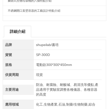
腳踏式生物垃圾桶的八個特點介紹
不銹鋼開口直壁容器的工藝設計特點介紹
詳細介紹
品牌
shupeilab/書培
貨號
SP-300D
規格
電動款300*300*450mm
供貨周期
現貨
防油、耐腐蝕、耐酸堿、易清洗等優點,產
主要用途
品適用于實驗室調整各種儀器、各種容器
的高度
應用領域
化工,生物產業,石油,制藥/生物制藥,綜合