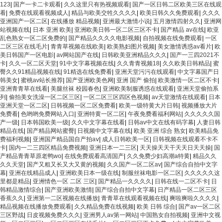
123
|
国产一卡二卡观看
|
久久这里只有热视频观看
|
国产一区日韩二区欧美三区在线观
看
|
免费在线观看视频成人
|
精品与欧美交牲久久久久
|
欧美日韩久久免费观看
|
久久久
亚洲国产一区二区
|
在线播放 精品视频
|
亚洲最大激情小说
|
五月激情四射久久
|
亚洲网
站视频在线
|
日本 亚洲 欧美
|
亚洲欧美日韩一区二区三区不卡
|
国产精品 av在线
|
欧亚
乱色熟女一区二区免费的
|
国产精品久久久久电影视频
|
自拍视频在线免费观看
|
一区
二区三区在线毛片
|
青青草视频在线欧美
|
欧美熟妇图片视频
|
美女激情诱惑av看片
|
欧
美日韩国产一区电影
|
av网站国产在线
|
日韩欧美亚洲精品久久久
|
国产一三四2021不
卡
|
久久一区二区天堂
|
91中文字幕视频在线
|
久久青青视频18
|
久久欧美日韩精品
|
蜜
臀久久91精品视频在线
|
91精选在线免费看
|
亚洲天堂污污在线观看
|
中文字幕国产日
韩美女
|
蜜桃av站长推荐
|
国产亚洲欧美色网
|
亚洲 国产 偷拍
|
欧美激情一区二区不卡
|
亚洲青青草在线看
|
美腿丝袜 校园春色
|
亚洲欧美制服诱惑在线观看
|
亚洲天堂偷拍系
列
|
偷拍美女洗澡一区二区三区
|
一区二区三区四区色视频
|
av天堂激情在线观看
|
日本
亚洲天堂一区二区
|
日韩视频一区二区免费看
|
欧美一级特黄大片日韩
|
视频播放大片
免费看
|
色哟哟免费网站入口
|
亚洲特黄一区二区
|
午夜免费看福利网站
|
久久久久久国
产一级
|
日本韩国欧美一级
|
久久中文字幕在线看
|
日韩av中文在线有码字幕
|
人妻日韩
精品在线
|
国产精品网站蜜臀
|
日视频中文字幕在线
|
欧美 亚洲 综合 熟女
|
欧美精品免
费福利视频
|
亚洲国产精品国自产拍aⅴ
|
成人日韩欧美一区
|
日韩视频在线观看不卡不
卡
|
国内一二三四区精品免费视频
|
亚洲日本一二三区
|
天天操天天干天天日天天操
|
国
产精品青青草原老鸭wo
|
在线免费观看高清国产
|
久久免费少妇高潮a特黄
|
精品久久
久久天堂
|
国产又粗又长又大又黄的视频
|
久久国产一区二区av
|
国产综合自拍中文字
幕
|
亚洲在线精品成人
|
亚洲欧美日本一级在线
|
制服丝袜电影一区二区
|
久久久久久这
里都是精品
|
亚洲情色一区 二区 三区
|
国产精品一久久久久
|
日韩在线一二区不卡
|
日
韩精品激情综合
|
国产亚洲欧美激情
|
国产综合自拍中文字幕
|
日产精品一区二区三区
香蕉久久
|
亚洲第一二区视频在线播放
|
青青草在线观看视频在线
|
爽啦爽啦久久久久
|
精品视频在线播放免费观看
|
久久精品免费在线视频
|
欧美 日韩 综合
|
国产av一区二区
三区野战
|
日皮视频免费久久久
|
亚洲男人av第一网站
|
中国熟女自拍视频
|
亚洲中文视