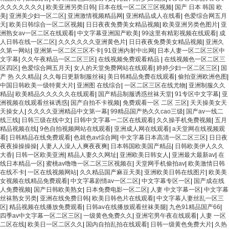
久久久久久久久
|
欧美亚洲另类日韩
|
日本在线一区二区三区视频
|
国产 日本 韩国 欧
美
|
亚洲美少妇一区二区
|
亚洲激情视频精品网
|
亚洲精品成人在线看
|
色爱综合网五月
天
|
欧美日韩综合一区二区视频
|
日日夜夜免费美女精品视频
|
欧美亚洲另类色图片
|
亚
洲熟女av一区二区在线观看
|
中文字幕亚洲国产欧美
|
99这里有精彩视频在线观看
|
成
人日韩在线一区二区
|
久久久久久久亚洲黄色片
|
日日夜夜免费美女精品视频
|
亚洲久
久第一网站
|
亚洲第一区二区三区不卡
|
91亚洲内射中出网
|
日本人妻一区二区三区中
文字幕
|
久久午夜精品一区二区三区
|
在线视频免费观看精品
|
在线视频色一区二区三
区四区
|
色爱综合网五月天
|
女人的天堂免费网站在线观看
|
婷婷少妇一区二区三区
|
国
产 热 久久精品
|
久久每日更新制服丝袜
|
美日韩精品免费在线观看
|
偷拍亚洲欧洲色图
|
中国日韩欧美一级特黄大片
|
亚洲图 在线综合
|
一区二区三区在线尤物
|
亚洲制服久久
精品
|
欧美精品久久久久久在线观看
|
国产精品制服诱惑丝袜天堂
|
91专区中文字幕
|
亚
洲视频在线观看丝袜诱惑
|
国产自拍不卡视频
|
免费观看一区 二区 三区
|
天天操美女天
天操女人
|
久久久久亚洲精品中文第一幕
|
99精品国产热久久cao三级
|
国产av一线二
线三线
|
日韩三级在线中文
|
日韩中文字幕一二区在线观看
|
久久操手机免费视频
|
五月
精品视频在线
|
9色自拍视频网站在线观看
|
亚洲成人网在线观看
|
a天堂网在线视频观
看
|
日韩精品在线免费观看
|
色就色av综合网
|
中文字幕日本高清一区二区三区
|
日日夜
夜夜操操操操
|
人妻人人澡人人爽夜夜爽
|
日本韩国欧美国产精品
|
日韩欧美伊人久久
大香
|
日韩一区欧美亚洲
|
精品人妻久久网址
|
亚洲欧美日韩女人
|
亚洲最大最新av
|
在
线日本精品一区
|
蜜桃av噜噜一区二区三区视频在
|
天堂网手机偷拍av
|
欧美激情日韩
在线不卡
|
一区在线视频网站
|
久久精品国产麻豆天美
|
亚洲欧美日韩在线图片
|
欧美美
女视频在线精品免费观看
|
中文字幕剧情av一区二区
|
中文字幕专区一区
|
国产成在线
人免费视频
|
国产日韩欧美熟女
|
日本免费电影一区二区
|
人妻 中文字幕一区
|
中文字幕
丝袜熟女另类
|
亚洲在线免费日韩
|
欧美日韩色片在线观看
|
中文字幕人妻丝乱一区三
区
|
精品视频在线播放免费观看
|
日韩av在线播放观看丝袜美腿
|
九色91精品国产66
|
四季av中文字幕一区二区三区
|
一级黄色免费久久
|
亚洲宅男午夜在线观看
|
人妻 一区
二区在线
|
欧美日一区二区久久
|
国内自拍乱拍在线观看
|
日韩一级黄色免费大片
|
久热