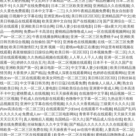
粗又长又硬的视频
|
中文乱码字字幕精品一区二区三区
|
国产精品粉嫩av
|
日本二区在
线不卡
|
久久国产在线免费电影
|
日本二区三区欧美亚洲国
|
亚洲精品久久在线视频
|
久
久久黄色免费观看
|
日本中文字幕一二三
|
久久99午夜精品视频免费看
|
熟女自拍影音
超碰
|
日视频中文字幕在线
|
亚洲亚洲av在线
|
美日韩1区2区3区
|
亚洲精品国产中文
|
欧
美日韩极品在线观看视频
|
欧美亚洲中文自拍
|
国产在线视频123
|
国产亚洲综合一区二
区在线观看
|
亚洲欧美日本综合网
|
日韩人妻少妇在线电影
|
日韩一级a黄大片
|
欧美精
品――色哟哟
|
免费av不卡高清在
|
蜜桃精品噜噜噜成人av
|
一区在线观看视频网站
|
国
产av一区二区三,区
|
午夜在线播放网站播放
|
亚洲一区二区三区免费桃子av
|
亚洲欧美
日韩另类综合视频
|
自拍偷拍 国产专区
|
亚洲春色在线视频播
|
在线一区二区三区免费
播放
|
欧美日韩激情巨大
|
亚洲 视频 一区
|
蜜桃av电影正在播放
|
99这里有精彩视频在
线观看
|
夜夜狠狠躁日日躁综合网
|
欧美日韩一区2区3区
|
日本视频免费一区二区
|
久久
涩在线观看视频
|
久久热精品视频在线观看
|
人人草人人干人人插
|
亚洲一区二区在线
观看一区
|
婷婷久久综合五月
|
高清一区二区视频在线观看
|
日本不卡一区久久国产在
线
|
亚洲欧美国产第一区
|
麻豆电影一区二区
|
中文字幕人妻少妇视频
|
欧美日韩精品激
情另类
|
大香蕉伊人国产精品
|
免费成人深夜在线观看网站
|
色婷婷在线观看网站
|
亚洲
熟女av一区二区在线观看
|
欧美女同性恋一区二区三区
|
美日韩1区2区3区
|
日韩丝袜在
线一区二区
|
中文字幕日韩另类
|
兽行日寇2在线看免费
|
色偷偷人人搞人人爽
|
熟女自
拍欧美日韩
|
久久一区二区人妻电影
|
日韩欧美综合自拍
|
亚洲黄中黄成人网
|
日本高清
不卡中文
|
蜜桃臀成人在线视频
|
91天天操夜夜操
|
在线激情中文字幕
|
精品视频一区二
区三区视频
|
手机成人自拍电影在线观看
|
色噜噜中文字幕一区二区
|
九热这里只有精
品视频首页
|
亚洲中文字幕在线伦理视频
|
久久久久大香蕉精品
|
三级黄片久久久久
|
国
内av高清在线一区二区三区
|
在线观看国产少妇av
|
在线观看不卡a视频
|
精品国产乱码
久久久久久a
|
免费成人av一区二区三区电影网站
|
青青草手机在线观看
|
天天操天天插
天天日天天干
|
真人啪啪后入视频
|
岛国精品一区久久
|
国产精品成人综合在线
|
欧美人
妻在线免费观看
|
丝袜制服久久久中文字幕
|
国产精品久久久久久久久久在线观看
|
日
韩欧美一区二区三区免费在线
|
天天操夜夜干av
|
av在线午夜观看
|
人妻高清一区二区
|
日韩一区二区三区在线视频观看
|
欧美色一区二区在线播放
|
蜜桃精品噜噜噜成人av
|