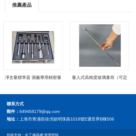
推薦產品
凈含量標準器 酒廠專用精密量
量入式高精度玻璃量筒（可定
筒（可過檢）
制精密過檢）
聯系方式
郵件：
649458179@qq.com
地址：
上海市青浦區徐涇鎮明珠路1018號E通世界B棟506
技術支持：
化工儀器網
管理登陸