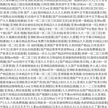
久久黄av麻豆
|
日本亚洲欧美激情
|
日韩精品激情综合
|
国产视频在线久久久
|
久久青青
视频18
|
精品三级在线观看视频
|
日韩亚洲欧美高清中文字幕
|
丝袜av一区二区在线
|
99精品在线国产
|
天天日天天干天天av
|
亚洲国产欧美中文精品
|
美日韩1区2区3区
|
一
区 欧美 日韩
|
日韩 国产 人妖
|
国内精品久久久久久婷婷
|
亚洲中文字幕在线观看日韩
|
中国熟女自拍视频
|
91在线中文字幕观看
|
国产自拍偷拍首页
|
观看日本中文字幕xx
|
国
产久久视频在线播放
|
日本一区二区三区三区四区五区
|
欧美亚洲一级精品
|
亚洲av图
片制服
|
亚洲欧美综合偷拍实拍
|
欧美精品久久在线视频
|
亚洲va制服丝袜一区
|
婷婷少
妇一区二区三区
|
欧美性少妇一极品少妇
|
一区二区三区四区五区国产91
|
熟妇 熟女 五
十路
|
国产 高清 视频
|
熟妇高清一区二区三区在线
|
欧美日韩久久久一区二区三区
|
欧
美久久视频在线观看
|
亚洲欧洲va在线观看
|
国产在线久久观看
|
中文字幕日韩精品在
线播放
|
久久麻豆精品亚州av
|
免费污色视频在线观看
|
亚洲精品久久国摸
|
91精品少妇
高潮一区二区
|
亚洲一区 福利视频
|
亚洲国产青草青草
|
久热99国产精品
|
日本高清不
卡中文
|
亚洲中文综合在线观看
|
国产精品青青草原老鸭wo
|
人妻av在线免费播放
|
国
产欧美日本在线观看
|
岛国精品一区久久
|
国产精品999在线观看
|
婷婷一区二区三区网
站
|
蜜桃av电影一区二区三区
|
亚洲玖玖日韩福利
|
亚洲激情婷婷影院
|
91激情在线观看
视频
|
国产av在线中文字幕
|
天堂久久天堂久久
|
国产精品日韩欧美日韩
|
人妻少妇一区
二区夜夜躁
|
天天操狠狠操处女
|
亚洲精品狠狠操操
|
久久国产在线视频
|
伊人成人综合
网,
|
偷拍久久久久久久久99国
|
亚洲av巨作一级精品
|
亚洲欧美激情精品
|
亚洲高清国
产精品熟女
|
日本精品中文字幕一区二区三区
|
亚洲视频 欧美视频 自拍偷拍
|
欧美在线
偷拍日韩精品
|
韩国美女在线一区二区三区
|
欧美日韩亚洲国产中文永久天天看
|
亚洲
最新传媒av
|
亚洲欧美日本国产高清
|
国产精品少妇久久久久
|
亚洲久久国产欧美日韩
|
蜜桃精品噜噜噜成人av
|
日韩欧美亚洲图区
|
青青在线精品视频
|
久久一二三区免费视
频
|
亚洲成人网在线观看
|
全部黄片视频在线观看
|
久久婷婷综合合国产精品亚洲
|
久热
这里只有精品在线视频观看
|
国产视频91在线
|
中文字幕av有码在线播放
|
久久亚洲乱
码字幕
|
天天操天天日天天天
|
久久涩日韩av°
|
中文字幕韩日av
|
三级网站在线观看国
产
|
久久六热免费视频
|
偷拍日韩欧美一区
|
欧美激情网综合视频
|
色婷婷精品在线观看
|
中国女人天天日天天干
|
人妻av在线精品
|
日本久久综合久久
|
久久综合久久丁香
|
熟女