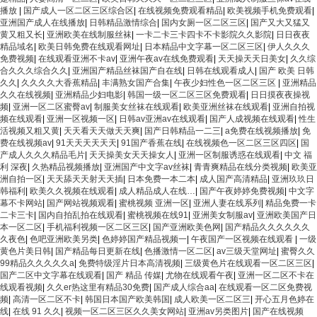
播放
|
国产成人一区二区三区综合区
|
在线视频免费观看精品
|
欧美视频手机免费观看
|
亚洲国产成人在线播放
|
日韩精品激情综合
|
国内女厕一区二区三区
|
国产又大又猛又
黄又粗又长
|
亚洲欧美在线制服丝袜
|
一卡二卡三卡四卡不卡影院久久影院
|
日日夜夜
精品域名
|
欧美日韩免费在线观看网址
|
日本精品中文字幕一区二区三区
|
伊人久久久
免费视频
|
在线观看亚洲不卡av
|
亚洲午夜av在线免费观看
|
天天操天天日美女
|
久久综
合久久久综合久久
|
亚洲国产精品丝袜国产自在线
|
日韩在线观看成人
|
国产 欧美 日韩
久久
|
久久久久大香蕉精品
|
丰满熟女国产合集
|
午夜少妇性色一区二区三区
|
亚洲精品
久久在线视频
|
亚洲精品少妇电影
|
韩国一级一区二区三区免费观看
|
日日摸夜夜操视
频
|
亚洲一区二区蜜臀av
|
制服美女丝袜在线观看
|
欧美亚洲丝袜在线观看
|
亚洲自拍视
频在线观看
|
亚洲一区视频一区
|
日韩av亚洲av在线观看
|
国产人成视频在线观看
|
性生
活视频又粗又黄
|
天天看天天做天天爽
|
国产日韩精品一二三
|
a免费在线视频播放
|
免
费在线视频av
|
91天天天天天天
|
91国产香蕉在线
|
在线视频色一区二区三区四区
|
国
产成人久久久精品毛片
|
天天操美女天天操女人
|
亚洲一区制服诱惑在线观看
|
中文 福
利 深夜
|
久热精品视频播放
|
亚洲国产中文字av丝袜
|
青青爽精品在线分类视频
|
欧美亚
洲自拍一区
|
天天舔天天射天天插
|
日本免费一本二本
|
成人国产高清精品
|
亚洲玖玖日
韩福利
|
欧美久久视频在线观看
|
成人精品成人在线…
|
国产午夜婷婷免费视频
|
中文字
幕不卡网站
|
国产网站视频观看
|
蜜桃视频 亚洲一区
|
亚洲人妻在线系列
|
精品免费一卡
二卡三卡
|
国内自拍乱拍在线观看
|
蜜桃视频在线91
|
亚洲美女制服av
|
亚洲欧美国产日
本一区二区
|
手机福利视频一区二区三区
|
国产亚洲欧美色网
|
国产精品久久久久久久
久夜色
|
色吧亚洲欧美另类
|
色婷婷国产精品视频一
|
午夜国产一区视频在线观看
|
一级
黄色片美日韩
|
国产精品每日更新在线
|
色播激情一区二区
|
av三级天堂网址
|
蜜臀久久
99精品久久久久久a
|
免费特级淫片日本高清视频
|
三级黄色片在线观看一区二区三区
|
国产二区中文字幕在线观看
|
国产 精品 传媒
|
尤物在线观看午夜
|
亚洲一区二区不卡在
线观看视频
|
久久er热这里有精品30免费
|
国产成人综合aa
|
在线观看一区二区免费视
频
|
高清一区二区不卡
|
韩国日本国产欧美韩国
|
成人欧美一区二区三
|
开心五月色婷在
线
|
在线 91 久久
|
视频一区二区三区久久美女网站
|
亚洲av另类图片
|
国产在线视频