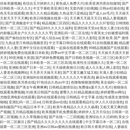
丝袜美腿视频
|
色综合五月婷婷久久
|
黄色成人免费大片
|
欧美亚洲另类自拍激情
|
国产
日韩欧美一区久久久
|
中文字幕欧美亚洲日本
|
无套内射少妇视频
|
日韩av狂操在线
|
黄
色无毛在线观看
|
欧美久久久精品视频
|
久热这里只是精品
|
国产成人av毛片
|
天天操天
天射天天干天天爽
|
欧美日韩视频在线第一区
|
天天爽天天舔天天日
|
精品人妻视频四
区
|
国产亚洲频道中文字幕
|
精品视频三区四区
|
精品久久久久久久久97影院
|
日韩情欧
美性一区二区三区
|
国产精品99久久久久久福利
|
亚洲丝袜天堂av
|
熟女人妻少妇在线
|
内射极品美女户久久久久久久久亨
|
亚洲乱码一区二区在线
|
午夜美女少妇被窝福利视
频
|
国产偷拍自拍专区
|
国产成人综合aa
|
亚洲一区二区久久影院
|
亚洲 欧美 国产 激情
日
|
九热这里只有精品视频首页
|
中文字幕日韩综合在线观看
|
91自拍视频直播
|
精品蜜
桃久久人妻
|
亚洲中文综合在线观看
|
一起操在线观看免费
|
99精品视频国产在线观看
|
婷婷视频免费在线观看日本欧美
|
四季av中文字幕一区二区三区
|
天天操天天摸天天射
天天
|
99亚洲最大资源
|
国产婷婷免费视频
|
国产日韩欧美视频一区二区三区
|
欧美日产
一区二区在线观看
|
日本欧美一区二区三区高清
|
欧美性生活视频久久
|
亚洲一区二区
日韩
|
亚洲欧美国产日本一区二区
|
天天操夜夜骑日日摸
|
成人久久私人网上影院
|
熟妇
人妻老色视频网站
|
天天弄天天操天天射
|
国产又黄又嫩又猛又粗
|
丰满人妻少妇精品
一区二区三区
|
亚洲福利在线视频观看
|
久久久久久久午夜高清
|
麻豆tv在线观看视频
|
偷拍亚洲欧美另类在线
|
97色综合久色aⅴ中文
|
色噜噜狠狠激情网
|
美女福利一区二区
三区视频
|
国产美女午夜爽爽爽
|
日韩精品激情综合
|
免费做a爰片久久毛片
|
狠狠操在
线观看免费视频
|
91欧美日韩国产在线
|
蜜臀久久91精品视频在线
|
婷婷蜜臀av网址
|
尤物亚洲电影在线观看
|
国内在线观看自拍
|
日韩精品 中文字幕.在线
|
性感美女激情啪
啪啪
|
亚洲乱码一区二区av
|
日韩资源av在线
|
在线观看精品91
|
伊人久久综合很色
|
丝
袜制服国产91
|
精品日本不卡二区
|
欧美午夜精品久久久久久杨幂
|
又粗又黄又爽的国
产视频
|
五月精品视频在线
|
欧美视频手机免费观看
|
婷婷伊人五月天综合
|
日韩第一区
第二区视频
|
久久久草视频在线
|
国产在线一二三四视频
|
亚洲综合久久日婷婷
|
美女少
妇一区二区麻豆.
|
国产精品久久久久久久久久在线观看
|
中文字幕日本一区二区
|
在线
观看一区二区三区亚洲
|
亚洲av日韩av蜜桃在线播放
|
欧日韩大香蕉伊在线
|
人妻碰在