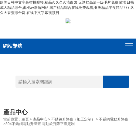
欧美日韩中文字幕蜜桃视频,精品久久久久流白浆,无遮挡高清一级毛片免费,欧美日韩
成人精品综合,蜜桃av噜噜网站,国产精品综合在线免费观看,亚洲精品午夜精品777,久
久大香蕉综合网,在线中文字幕视频日
網站導航
產品中心
當前位置：
主頁
>
產品中心
>
不銹鋼升降臺（加工定制）
>
不銹鋼電動升降臺
>304不銹鋼電動升降臺 電動款升降平臺定制