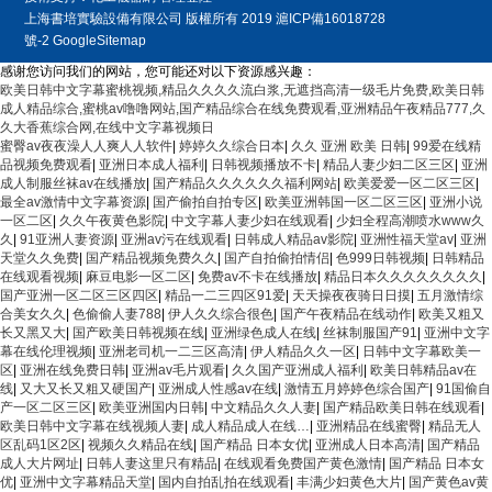
上海書培實驗設備有限公司
版權所有 2019
滬ICP備16018728
號-2
GoogleSitemap
感谢您访问我们的网站，您可能还对以下资源感兴趣：
欧美日韩中文字幕蜜桃视频,精品久久久久流白浆,无遮挡高清一级毛片免费,欧美日韩
成人精品综合,蜜桃av噜噜网站,国产精品综合在线免费观看,亚洲精品午夜精品777,久
久大香蕉综合网,在线中文字幕视频日
蜜臀av夜夜澡人人爽人人软件
|
婷婷久久综合日本
|
久久 亚洲 欧美 日韩
|
99爱在线精
品视频免费观看
|
亚洲日本成人福利
|
日韩视频播放不卡
|
精品人妻少妇二区三区
|
亚洲
成人制服丝袜av在线播放
|
国产精品久久久久久久福利网站
|
欧美爱爱一区二区三区
|
最全av激情中文字幕资源
|
国产偷拍自拍专区
|
欧美亚洲韩国一区二区三区
|
亚洲小说
一区二区
|
久久午夜黄色影院
|
中文字幕人妻少妇在线观看
|
少妇全程高潮喷水www久
久
|
91亚洲人妻资源
|
亚洲av污在线观看
|
日韩成人精品av影院
|
亚洲性福天堂av
|
亚洲
天堂久久免费
|
国产精品视频免费久久
|
国产自拍偷拍情侣
|
色999日韩视频
|
日韩精品
在线观看视频
|
麻豆电影一区二区
|
免费av不卡在线播放
|
精品日本久久久久久久久久
|
国产亚洲一区二区三区四区
|
精品一二三四区91爱
|
天天操夜夜骑日日摸
|
五月激情综
合美女久久
|
色偷偷人妻788
|
伊人久久综合很色
|
国产午夜精品在线动作
|
欧美又粗又
长又黑又大
|
国产欧美日韩视频在线
|
亚洲绿色成人在线
|
丝袜制服国产91
|
亚洲中文字
幕在线伦理视频
|
亚洲老司机一二三区高清
|
伊人精品久久一区
|
日韩中文字幕欧美一
区
|
亚洲在线免费日韩
|
亚洲av毛片观看
|
久久国产亚洲成人福利
|
欧美日韩精品av在
线
|
又大又长又粗又硬国产
|
亚洲成人性感av在线
|
激情五月婷婷色综合国产
|
91国偷自
产一区二区三区
|
欧美亚洲国内日韩
|
中文精品久久人妻
|
国产精品欧美日韩在线观看
|
欧美日韩中文字幕在线视频人妻
|
成人精品成人在线…
|
亚洲精品在线蜜臀
|
精品无人
区乱码1区2区
|
视频久久精品在线
|
国产精品 日本女优
|
亚洲成人日本高清
|
国产精品
成人大片网址
|
日韩人妻这里只有精品
|
在线观看免费国产黄色激情
|
国产精品 日本女
优
|
亚洲中文字幕精品天堂
|
国内自拍乱拍在线观看
|
丰满少妇黄色大片
|
国产黄色av黄