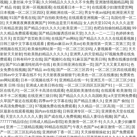
视频
|
人妻丝袜,中文字幕
|
久久99精品久久久久久不卡免费
|
亚洲激情视频精品网
|
国
产 精品 传媒
|
亚洲一区视频观看
|
在线观看日本一卡二卡
|
在线观看少妇激情爱赏网
|
日本视频一区二区三区四区
|
亚洲欧洲在线一区二区
|
男女午夜av福利
|
欧洲亚洲天堂
视频
|
91国产香蕉在线
|
国产自拍欧美情色
|
在线观看亚洲视频一区二
|
岛国伦理一区二
区
|
天天爽夜夜爽夜夜爽国产
|
99热这是里只有精品
|
女人的天堂1024
|
久久久久这里
只有精品资源
|
国产精品少妇久久久久
|
欧美亚洲一二三区
|
色吧自拍偷拍精品视频
|
99
久久精品免费观看视频
|
国产精品制服诱惑丝袜天堂
|
久久久一二一二三
|
色婷婷来也
五月天
|
首页国产首页欧美日韩
|
在线国产av网站
|
国产精品久久久久久在线观看视频
|
日韩三级中文字幕在线观看
|
蜜桃av麻豆av天美av
|
欧美激情第一页第二页第三页
|
亚
洲视频在线五区
|
欧美偷拍网站第一页
|
一区二区三区没码
|
人妻视频看一区二区
|
天天
射射天天射射
|
性欧美熟妇精品久久久久久
|
亚洲男人的天堂精品
|
97视频免费在线免
费观看
|
日韩有码中文在线
|
国产视频91在线
|
91麻豆国产欧美日韩
|
免费在线播放你懂
的
|
国产91白嫩清纯初高中在线
|
欧美日韩亚洲在线第一页
|
国产又大又黄又粗91
|
色
女免费在线视频
|
国产精品 av在线
|
国产一区二区三区四卡
|
一区二区三区四在线观看
|
日韩av中文字幕在线不卡
|
天天射夜夜操狠狠干
|
欧美色一区二区在线播放
|
免费黄色
av网站观看
|
日本一区视频在线不卡
|
亚洲精品在线一卡
|
亚洲五月一区二区三区少妇
|
欧美 日韩 综合
|
亚洲成人欧美日韩在线
|
一区二区三区四区五区国产91
|
一区二区三
区在线毛片
|
一区二区不卡高清在线观看
|
色屁屁欧美激情在线
|
在线观看 欧美激情
|
日
本不卡二区视频
|
在线亚洲三级日韩
|
国产精品久久久久久岛国欧美
|
a天堂官网免费看
|
久草国产最近在线观看
|
四季av中文字幕在线
|
国产精品主播久久
|
亚洲 国产 偷拍
|
日
本高清免费电影二区
|
97视频免费在线免费观看
|
久久精品一区二区高清
|
一区二区三
区最新在线观看视频
|
国内av在线影视
|
日韩亚洲专区一区二区
|
亚洲黄色天堂在线观
看
|
天堂久久久久久久人妻
|
国产成在线人免费视频
|
精品人妻综合视频
|
国产成人
777777精品综合
|
日韩成人精品av影院
|
欧美激情一区二区不卡
|
久久久人妻少妇嫩草
av
|
亚洲一二三级精品视频
|
99精品在线国产
|
午夜久色国产av
|
麻豆激情一区二区
|
国
产一区二区三区乱码在线
|
亚洲婷婷丁香一区二区
|
天天操狠狠操处女
|
国产免费观看