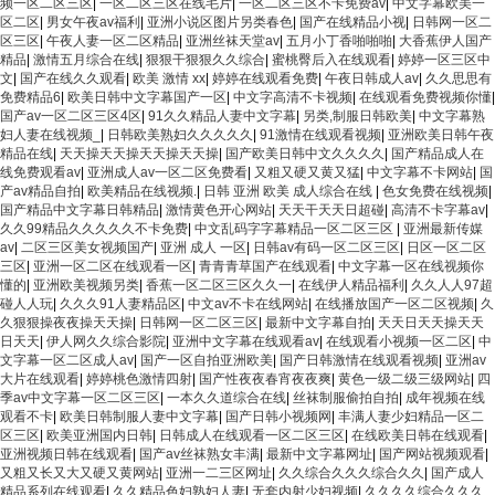
频一区二区三区
|
一区二区三区在线毛片
|
一区二区三区不卡免费av
|
中文字幕欧美一
区二区
|
男女午夜av福利
|
亚洲小说区图片另类春色
|
国产在线精品小视
|
日韩网一区二
区三区
|
午夜人妻一区二区精品
|
亚洲丝袜天堂av
|
五月小丁香啪啪啪
|
大香蕉伊人国产
精品
|
激情五月综合在线
|
狠狠干狠狠久久综合
|
蜜桃臀后入在线观看
|
婷婷一区三区中
文
|
国产在线久久观看
|
欧美 激情 xx
|
婷婷在线观看免费
|
午夜日韩成人av
|
久久思思有
免费精品6
|
欧美日韩中文字幕国产一区
|
中文字高清不卡视频
|
在线观看免费视频你懂
|
国产av一区二区三区4区
|
91久久精品人妻中文字幕
|
另类,制服日韩欧美
|
中文字幕熟
妇人妻在线视频_
|
日韩欧美熟妇久久久久久
|
91激情在线观看视频
|
亚洲欧美日韩午夜
精品在线
|
天天操天天操天天操天天操
|
国产欧美日韩中文久久久久
|
国产精品成人在
线免费观看av
|
亚洲成人av一区二区免费看
|
又粗又硬又黄又猛
|
中文字幕不卡网站
|
国
产av精品自拍
|
欧美精品在线视频.
|
日韩 亚洲 欧美 成人综合在线
|
色女免费在线视频
|
国产精品中文字幕日韩精品
|
激情黄色开心网站
|
天天干天天日超碰
|
高清不卡字幕av
|
久久99精品久久久久久不卡免费
|
中文乱码字字幕精品一区二区三区
|
亚洲最新传媒
av
|
二区三区美女视频国产
|
亚洲 成人 一区
|
日韩av有码一区二区三区
|
日区一区二区
三区
|
亚洲一区二区在线观看一区
|
青青青草国产在线观看
|
中文字幕一区在线视频你
懂的
|
亚洲欧美视频另类
|
香蕉一区二区三区久久一
|
在线伊人精品福利
|
久久人人97超
碰人人玩
|
久久久91人妻精品区
|
中文av不卡在线网站
|
在线播放国产一区二区视频
|
久
久狠狠操夜夜操天天操
|
日韩网一区二区三区
|
最新中文字幕自拍
|
天天日天天操天天
日天天
|
伊人网久久综合影院
|
亚洲中文字幕在线观看av
|
在线观看小视频一区二区
|
中
文字幕一区二区成人av
|
国产一区自拍亚洲欧美
|
国产日韩激情在线观看视频
|
亚洲av
大片在线观看
|
婷婷桃色激情四射
|
国产性夜夜春宵夜夜爽
|
黄色一级二级三级网站
|
四
季av中文字幕一区二区三区
|
一本久久道综合在线
|
丝袜制服偷拍自拍
|
成年视频在线
观看不卡
|
欧美日韩制服人妻中文字幕
|
国产日韩小视频网
|
丰满人妻少妇精品一区二
区三区
|
欧美亚洲国内日韩
|
日韩成人在线观看一区二区三区
|
在线欧美日韩在线观看
|
亚洲视频日韩在线观看
|
国产av丝袜熟女丰满
|
最新中文字幕网址
|
国产网站视频观看
|
又粗又长又大又硬又黄网站
|
亚洲一二三区网址
|
久久综合久久久综合久久
|
国产成人
精品系列在线观看
|
久久精品色妇熟妇人妻
|
无套内射少妇视频
|
久久久久综合久久久