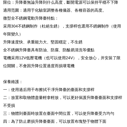
限位：升降臺無論升降到什么高度，斷開電源可以保持平穩不下降
適用范圍：適用于化驗室調整各種儀器、各種容器的高度。
微型全不銹鋼電動升降臺特點：
采用304不銹鋼制作（杜絕生銹），支撐桿也選用不銹鋼制作（使用
年限變久）
升降速度快、承重能力大、堅固穩定，不生銹
全不銹鋼升降臺具有防油、防腐、防酸易清洗等優點
電機采用12V低壓電機（也可以使用24V），安全放心，并安裝了限
位開關，不會因升降位置過度而損壞電機
保養維護：
一：使用過后用干布擦拭干凈升降臺的臺面和支撐桿
二：放置和取物體盡量輕拿輕放，可以更好保護升降臺臺面和支撐桿
不受損
三：物體到臺面時放置在臺面中間位置，可以使升降臺受力均勻
四：為了防止磨損升降臺臺面，可以放置布塊墊于物體下面